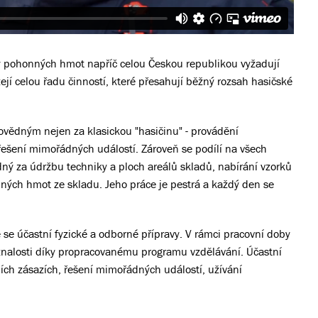
y pohonných hmot napříč celou Českou republikou vyžadují
jí celou řadu činností, které přesahují běžný rozsah hasičské
vědným nejen za klasickou "hasičinu" - provádění
i řešení mimořádných událostí. Zároveň se podílí na všech
ný za údržbu techniky a ploch areálů skladů, nabírání vzorků
ných hmot ze skladu. Jeho práce je pestrá a každý den se
ě se účastní fyzické a odborné přípravy. V rámci pracovní doby
vé znalosti díky propracovanému programu vzdělávání. Účastní
ních zásazích, řešení mimořádných událostí, užívání