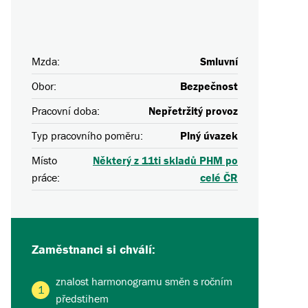
Mzda:
Smluvní
Obor:
Bezpečnost
Pracovní doba:
Nepřetržitý provoz
Typ pracovního poměru:
Plný úvazek
Místo
Některý z 11ti skladů PHM po
práce:
celé ČR
Zaměstnanci si chválí:
znalost harmonogramu směn s ročním
předstihem