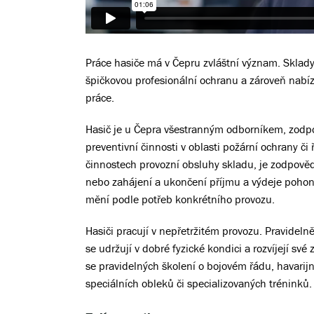
Práce hasiče má v Čepru zvláštní význam. Sklad
špičkovou profesionální ochranu a zároveň nabíze
práce.
Hasič je u Čepra všestranným odborníkem, zodpo
preventivní činnosti v oblasti požární ochrany č
činnostech provozní obsluhy skladu, je zodpověd
nebo zahájení a ukončení příjmu a výdeje pohon
mění podle potřeb konkrétního provozu.
Hasiči pracují v nepřetržitém provozu. Pravideln
se udržují v dobré fyzické kondici a rozvíjejí s
se pravidelných školení o bojovém řádu, havarij
speciálních obleků či specializovaných tréninků.